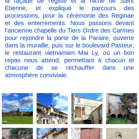
la façade de l’église et la niche de Saint
Etienne, et expliqué le parcours des
processions, pour la cérémonie des Reginae
et des enterrements. Nous passons devant
l’ancienne chapelle du Tiers Ordre des Carmes
pour rejoindre la porte de la Paraire, ouverte
dans la muraille, puis sur le boulevard Pasteur,
le restaurant vietnamien Mai Ly, où un bon
repas nous attend, permettant à chacun et
chacune de se réchauffer dans une
atmosphère conviviale.