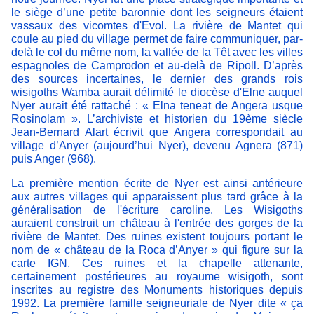
le siège d’une petite baronnie dont les seigneurs étaient
vassaux des vicomtes d'Evol. La rivière de Mantet qui
coule au pied du village permet de faire communiquer, par-
delà le col du même nom, la vallée de la Têt avec les villes
espagnoles de Camprodon et au-delà de Ripoll. D’après
des sources incertaines, le dernier des grands rois
wisigoths Wamba aurait délimité le diocèse d'Elne auquel
Nyer aurait été rattaché : « Elna teneat de Angera usque
Rosinolam ». L’archiviste et historien du 19ème siècle
Jean-Bernard Alart écrivit que Angera correspondait au
village d’Anyer (aujourd’hui Nyer), devenu Agnera (871)
puis Anger (968).
La première mention écrite de Nyer est ainsi antérieure
aux autres villages qui apparaissent plus tard grâce à la
généralisation de l'écriture caroline. Les Wisigoths
auraient construit un château à l'entrée des gorges de la
rivière de Mantet. Des ruines existent toujours portant le
nom de « château de la Roca d’Anyer » qui figure sur la
carte IGN. Ces ruines et la chapelle attenante,
certainement postérieures au royaume wisigoth, sont
inscrites au registre des Monuments historiques depuis
1992. La première famille seigneuriale de Nyer dite « ça