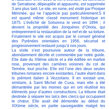
de Serrabone, dépeuplée et appauvrie, est supprimée
3 ans plus tard. Le site, en ruine, est visité par Prosper
Mérimée, qui ne l’apprécie pas particulièrement.S Il
est quand même classé monument historique en
1875. L’évêché de Solsonna le vend en 1894 ; il
devient la propriété des Jonquères d’Oriola, qui
entreprennent la restauration de la nef et de sa toiture.
Finalement le site est acquis par le conseil général
des Pyrénées orientales en 1956, sécurisé et
progressivement restauré jusqu’à nos jours.
La visite s’est poursuivie autour de la tribune,
abondamment décrite et commentée par notre guide.
Elle date du XIIème siècle et a été édifiée en marbre
rose, provenant des carrières voisines du col de
Ternère, tout proche. Elle est l’une des deux seules
tribunes romanes encore existantes, l’autre étant dans
le piémont italien à Vezzolano. Il en existait une,
similaire, à Saint Michel de Cuxa, mais elle a été
démantelée par les moines qui en ont réutilisé les
éléments pour d’autres constructions. La tribune était
destinée à séparer les laïcs des clercs qui occupaient
le chœur. Elle avait été démontée au début du
XIXème siècle, en partie sauvegardée malgré les