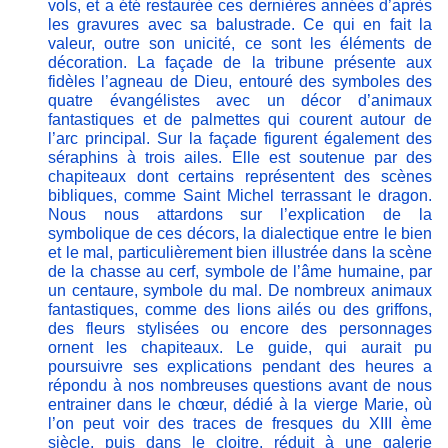
vols, et a été restaurée ces dernières années d’après
les gravures avec sa balustrade. Ce qui en fait la
valeur, outre son unicité, ce sont les éléments de
décoration. La façade de la tribune présente aux
fidèles l’agneau de Dieu, entouré des symboles des
quatre évangélistes avec un décor d’animaux
fantastiques et de palmettes qui courent autour de
l’arc principal. Sur la façade figurent également des
séraphins à trois ailes. Elle est soutenue par des
chapiteaux dont certains représentent des scènes
bibliques, comme Saint Michel terrassant le dragon.
Nous nous attardons sur l’explication de la
symbolique de ces décors, la dialectique entre le bien
et le mal, particulièrement bien illustrée dans la scène
de la chasse au cerf, symbole de l’âme humaine, par
un centaure, symbole du mal. De nombreux animaux
fantastiques, comme des lions ailés ou des griffons,
des fleurs stylisées ou encore des personnages
ornent les chapiteaux. Le guide, qui aurait pu
poursuivre ses explications pendant des heures a
répondu à nos nombreuses questions avant de nous
entrainer dans le chœur, dédié à la vierge Marie, où
l’on peut voir des traces de fresques du XIII ème
siècle, puis dans le cloitre, réduit à une galerie