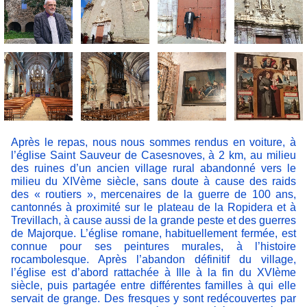
Après le repas, nous nous sommes rendus en voiture, à
l’église Saint Sauveur de Casesnoves, à 2 km, au milieu
des ruines d’un ancien village rural abandonné vers le
milieu du XIVème siècle, sans doute à cause des raids
des « routiers », mercenaires de la guerre de 100 ans,
cantonnés à proximité sur le plateau de la Ropidera et à
Trevillach, à cause aussi de la grande peste et des guerres
de Majorque. L’église romane, habituellement fermée, est
connue pour ses peintures murales, à l’histoire
rocambolesque. Après l’abandon définitif du village,
l’église est d’abord rattachée à Ille à la fin du XVIème
siècle, puis partagée entre différentes familles à qui elle
servait de grange. Des fresques y sont redécouvertes par