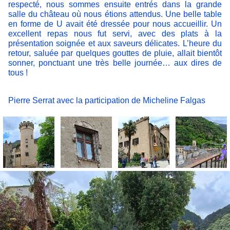
respecté, nous sommes ensuite entrés dans la grande
salle du château où nous étions attendus. Une belle table
en forme de U avait été dressée pour nous accueillir. Un
excellent repas nous fut servi, avec des plats à la
présentation soignée et aux saveurs délicates. L’heure du
retour, saluée par quelques gouttes de pluie, allait bientôt
sonner, ponctuant une très belle journée… aux dires de
tous !
Pierre Serrat avec la participation de Micheline Falgas