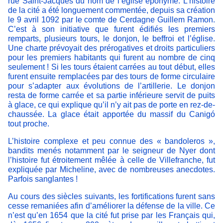
rue Saint-Jacques du nom de l’église éponyme. L’histoire
de la cité a été longuement commentée, depuis sa création
le 9 avril 1092 par le comte de Cerdagne Guillem Ramon.
C’est à son initiative que furent édifiés les premiers
remparts, plusieurs tours, le donjon, le beffroi et l’église.
Une charte prévoyait des prérogatives et droits particuliers
pour les premiers habitants qui furent au nombre de cinq
seulement ! Si les tours étaient carrées au tout début, elles
furent ensuite remplacées par des tours de forme circulaire
pour s’adapter aux évolutions de l’artillerie. Le donjon
resta de forme carrée et sa partie inférieure servit de puits
à glace, ce qui explique qu’il n’y ait pas de porte en rez-de-
chaussée. La glace était apportée du massif du Canigó
tout proche.
L’histoire complexe et peu connue des « bandoleros »,
bandits menés notamment par le seigneur de Nyer dont
l’histoire fut étroitement mêlée à celle de Villefranche, fut
expliquée par Micheline, avec de nombreuses anecdotes.
Parfois sanglantes !
Au cours des siècles suivants, les fortifications furent sans
cesse remaniées afin d’améliorer la défense de la ville. Ce
n’est qu’en 1654 que la cité fut prise par les Français qui,