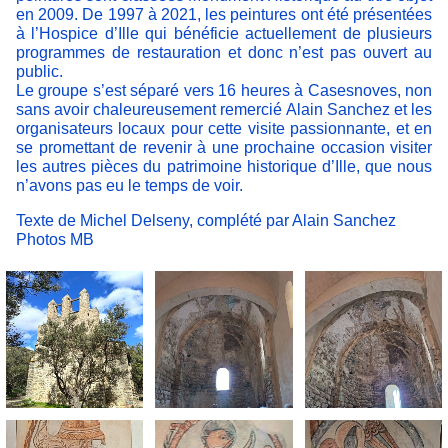
en 2009. De 1997 à 2021, les peintures ont été présentées
à l’Hospice d’Ille qui bénéficie actuellement de plusieurs
programmes de restauration et donc n’est pas ouvert au
public.
Le groupe s’est séparé vers 16 heures à Casesnoves, non
sans avoir chaleureusement remercié Alain Sanchez et les
organisateurs locaux pour cette visite passionnante, et en
se promettant de revenir à une prochaine occasion visiter
les autres pièces du patrimoine historique d’Ille, que nous
n’avons pas eu le temps de voir.
Texte de Michel Delseny, complété par Alain Sanchez
Photos MB