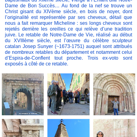
Dame de Bon Succès… Au fond de la nef se trouve un
Christ gisant du XIVème siècle, en bois de noyer, dont
l’originalité est représentée par ses cheveux, détail que
nous a fait remarquer Micheline : ses longs cheveux sont
rejetés derrière les oreilles ce qui relève d’une tradition
juive. Le retable de Notre-Dame de Vie, réalisé au début
du XVIIIème siècle, est l’œuvre du célèbre sculpteur
catalan Josep Sunyer (~1673-1751) auquel sont attribués
de nombreux retables du département et notamment celui
d’Espira-de-Conflent tout proche. Trois ex-voto sont
exposés à côté de ce retable.