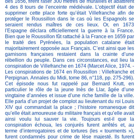
dès 1656, firent raser 300 mètres de murailles et abattirent
4 des 8 tours de l’enceinte médiévale. L’objectif était de
supprimer cette place forte qu’était Villefranche afin de
protéger le Roussillon dans le cas où les Espagnols se
seraient rendus maîtres de ces lieux. Or, en 1673
l'Espagne déclara officiellement la guerre à la France.
Bien que le Roussillon fût rattaché à la France en 1659 par
le traité des Pyrénées, la population catalane était
majoritairement opposée aux Français. C’est ainsi que les
garnisons françaises restaient dans la crainte d’une
rébellion du peuple. Dans ces circonstances, eut lieu la
conspiration de Villefranche en 1674 (Marcet Alice, 1974. -
Les conspirations de 1674 en Roussillon : Villefranche et
Perpignan. Annales du Midi, tome 86, n°118, pp. 275-296).
Cet épisode nous fut rappelé par Bernard Krutt, en
particulier le rôle de la jeune Inès de Llar, âgée d’une
vingtaine d’années et issue d’une riche famille de la ville.
Elle parla d’un projet de complot au lieutenant du roi Louis
XIV qui commandait la place ; l’histoire romanesque dit
qu’elle était amoureuse du militaire français et qu’elle avait
ainsi voulu lui sauver la vie. Toujours est-il que la
conspiration échoua, les conjurés furent arrêtés et, au
terme d’interrogatoires et de tortures (les « tourments »),
furent condamnés pour crime de lèse majesté. Ils furent