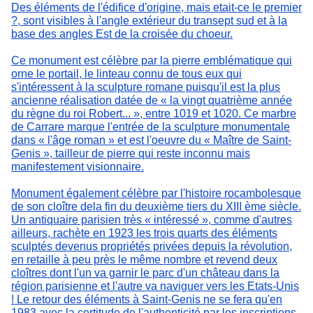
Des éléments de l'édifice d'origine, mais etait-ce le premier
?, sont visibles à l'angle extérieur du transept sud et à la
base des angles Est de la croisée du choeur.
Ce monument est célèbre par la pierre emblématique qui
orne le portail, le linteau connu de tous eux qui
s'intéressent à la sculpture romane puisqu'il est la plus
ancienne réalisation datée de « la vingt quatrième année
du règne du roi Robert... », entre 1019 et 1020. Ce marbre
de Carrare marque l'entrée de la sculpture monumentale
dans « l'âge roman » et est l'oeuvre du « Maître de Saint-
Genis », tailleur de pierre qui reste inconnu mais
manifestement visionnaire.
Monument également célèbre par l'histoire rocambolesque
de son cloître dela fin du deuxième tiers du XIII ème siècle.
Un antiquaire parisien très « intéressé », comme d'autres
ailleurs, rachète en 1923 les trois quarts des éléments
sculptés devenus propriétés privées depuis la révolution,
en retaille à peu près le même nombre et revend deux
cloîtres dont l'un va garnir le parc d'un château dans la
région parisienne et l'autre va naviguer vers les Etats-Unis
! Le retour des éléments à Saint-Genis ne se fera qu'en
1983 avec la certitude de l'authenticité par les inscriptions