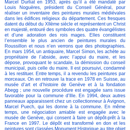
Marcel Durliat en 1953, après qu’il a été mandaté par
Louis Noguères, président du Conseil Général, pour
réaliser un inventaire des peintures murales médiévales
dans les édifices religieux du département. Ces fresques
datent du début du XIIème siècle et représentent un Christ
en majesté, entouré des symboles des quatre évangélistes
et d’une adoration des rois mages. Elles constituent
l’ensemble le plus ancien de peintures murales du
Roussillon et nous n’en verrons que des photographies.
En mars 1954, un antiquaire, Marcel Simon, les achète au
propriétaire de l’abside, avec l’appui du maire, et les
dépose, provoquant le scandale, la démission du conseil
municipal, puis celle du maire. Il est poursuivi, condamné
à les restituer. Entre temps, il a revendu les peintures par
morceaux. On en retrouve la trace en 1978 en Suisse, au
musée d’art et d’histoire de Genève et à la fondation
Abegg ; une nouvelle procédure est engagée sans issue
favorable pour la commune d’Ille. En 1994, deux autres
panneaux apparaissent chez un collectionneur à Avignon,
Marcel Puech, qui les donne à la commune. En même
temps, une négociation amiable est engagée avec le
musée de Genève, qui consent à faire un dépôt-prêt à la
France en 1997. Le dépôt est transformé en don et les
peintures sont classées Monument Historique au titre objet