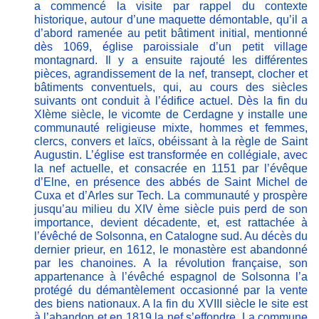
a commencé la visite par rappel du contexte
historique, autour d’une maquette démontable, qu’il a
d’abord ramenée au petit bâtiment initial, mentionné
dès 1069, église paroissiale d’un petit village
montagnard. Il y a ensuite rajouté les différentes
pièces, agrandissement de la nef, transept, clocher et
bâtiments conventuels, qui, au cours des siècles
suivants ont conduit à l’édifice actuel. Dès la fin du
XIème siècle, le vicomte de Cerdagne y installe une
communauté religieuse mixte, hommes et femmes,
clercs, convers et laïcs, obéissant à la règle de Saint
Augustin. L’église est transformée en collégiale, avec
la nef actuelle, et consacrée en 1151 par l’évêque
d’Elne, en présence des abbés de Saint Michel de
Cuxa et d’Arles sur Tech. La communauté y prospère
jusqu’au milieu du XIV ème siècle puis perd de son
importance, devient décadente, et, est rattachée à
l’évêché de Solsonna, en Catalogne sud. Au décès du
dernier prieur, en 1612, le monastère est abandonné
par les chanoines. A la révolution française, son
appartenance à l’évêché espagnol de Solsonna l’a
protégé du démantèlement occasionné par la vente
des biens nationaux. A la fin du XVIII siècle le site est
à l’abandon et en 1819 la nef s’effondre. La commune