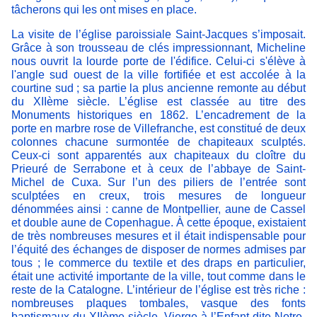
tâcherons qui les ont mises en place.
La visite de l’église paroissiale Saint-Jacques s’imposait.
Grâce à son trousseau de clés impressionnant, Micheline
nous ouvrit la lourde porte de l'édifice. Celui-ci s'élève à
l'angle sud ouest de la ville fortifiée et est accolée à la
courtine sud ; sa partie la plus ancienne remonte au début
du XIIème siècle. L’église est classée au titre des
Monuments historiques en 1862. L’encadrement de la
porte en marbre rose de Villefranche, est constitué de deux
colonnes chacune surmontée de chapiteaux sculptés.
Ceux-ci sont apparentés aux chapiteaux du cloître du
Prieuré de Serrabone et à ceux de l’abbaye de Saint-
Michel de Cuxa. Sur l’un des piliers de l’entrée sont
sculptées en creux, trois mesures de longueur
dénommées ainsi : canne de Montpellier, aune de Cassel
et double aune de Copenhague. À cette époque, existaient
de très nombreuses mesures et il était indispensable pour
l’équité des échanges de disposer de normes admises par
tous ; le commerce du textile et des draps en particulier,
était une activité importante de la ville, tout comme dans le
reste de la Catalogne. L’intérieur de l’église est très riche :
nombreuses plaques tombales, vasque des fonts
baptismaux du XIIème siècle, Vierge à l’Enfant dite Notre-