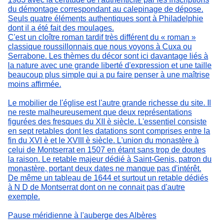
du démontage correspondant au calepinage de dépose.
Seuls quatre éléments authentiques sont à Philadelphie
dont il a été fait des moulages.
C'est un cloître roman tardif très différent du « roman »
classique roussillonnais que nous voyons à Cuxa ou
Serrabone. Les thèmes du décor sont ici davantage liés à
la nature avec une grande liberté d'expression et une taille
beaucoup plus simple qui a pu faire penser à une maîtrise
moins affirmée.
Le mobilier de l'église est l'autre grande richesse du site. Il
ne reste malheureusement que deux représentations
figurées des fresques du XII è siècle. L'essentiel consiste
en sept retables dont les datations sont comprises entre la
fin du XVI è et le XVIII è siècle. L'union du monastère à
celui de Montserrat en 1507 en étant sans trop de doutes
la raison. Le retable majeur dédié à Saint-Genis, patron du
monastère, portant deux dates ne manque pas d'intérêt.
De même un tableau de 1644 et surtout un retable dédiés
à N D de Montserrat dont on ne connait pas d'autre
exemple.
Pause méridienne à l'auberge des Albères