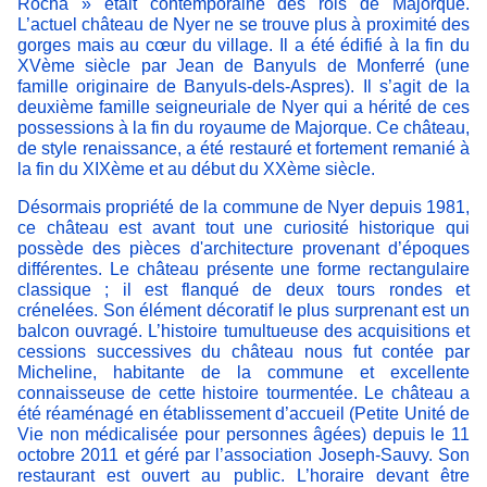
Rocha » était contemporaine des rois de Majorque.
L’actuel château de Nyer ne se trouve plus à proximité des
gorges mais au cœur du village. Il a été édifié à la fin du
XVème siècle par Jean de Banyuls de Monferré (une
famille originaire de Banyuls-dels-Aspres). Il s’agit de la
deuxième famille seigneuriale de Nyer qui a hérité de ces
possessions à la fin du royaume de Majorque. Ce château,
de style renaissance, a été restauré et fortement remanié à
la fin du XIXème et au début du XXème siècle.
Désormais propriété de la commune de Nyer depuis 1981,
ce château est avant tout une curiosité historique qui
possède des pièces d'architecture provenant d’époques
différentes. Le château présente une forme rectangulaire
classique ; il est flanqué de deux tours rondes et
crénelées. Son élément décoratif le plus surprenant est un
balcon ouvragé. L’histoire tumultueuse des acquisitions et
cessions successives du château nous fut contée par
Micheline, habitante de la commune et excellente
connaisseuse de cette histoire tourmentée. Le château a
été réaménagé en établissement d’accueil (Petite Unité de
Vie non médicalisée pour personnes âgées) depuis le 11
octobre 2011 et géré par l’association Joseph-Sauvy. Son
restaurant est ouvert au public. L’horaire devant être