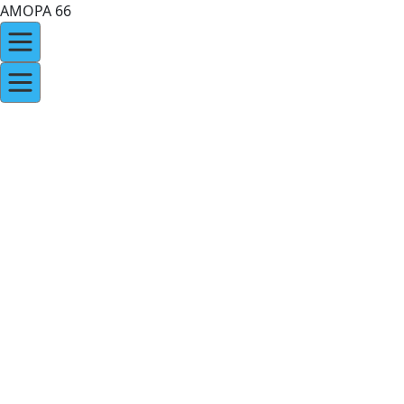
AMOPA 66
VISITE DE L'ECOLE 42 à PERPIGNAN
- 12 mars 2024