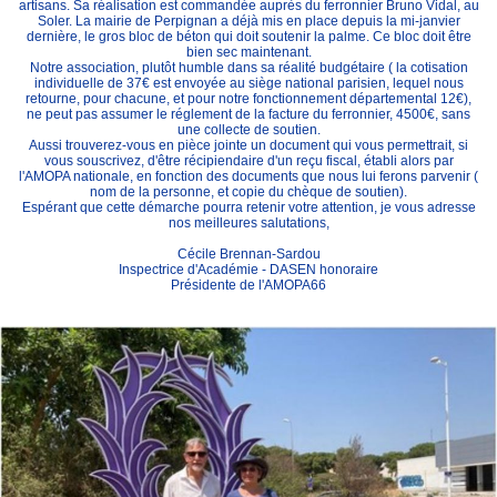
artisans. Sa réalisation est commandée auprès du ferronnier Bruno Vidal, au
Soler. La mairie de Perpignan a déjà mis en place depuis la mi-janvier
dernière, le gros bloc de béton qui doit soutenir la palme. Ce bloc doit être
bien sec maintenant.
Notre association, plutôt humble dans sa réalité budgétaire ( la cotisation
individuelle de 37€ est envoyée au siège national parisien, lequel nous
retourne, pour chacune, et pour notre fonctionnement départemental 12€),
ne peut pas assumer le réglement de la facture du ferronnier, 4500€, sans
une collecte de soutien.
Aussi trouverez-vous en pièce jointe un document qui vous permettrait, si
vous souscrivez, d'être récipiendaire d'un reçu fiscal, établi alors par
l'AMOPA nationale, en fonction des documents que nous lui ferons parvenir (
nom de la personne, et copie du chèque de soutien).
Espérant que cette démarche pourra retenir votre attention, je vous adresse
nos meilleures salutations,
Cécile Brennan-Sardou
Inspectrice d'Académie - DASEN honoraire
Présidente de l'AMOPA66