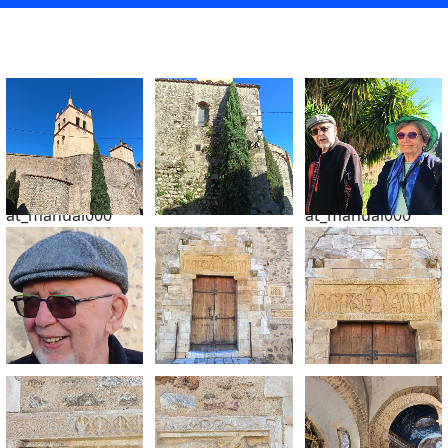
at_manual000
at_manual000